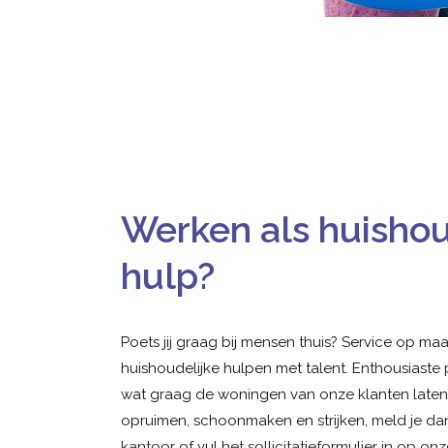
Werken als huishou
hulp?
Poets jij graag bij mensen thuis? Service op ma
huishoudelijke hulpen met talent. Enthousiaste
wat graag de woningen van onze klanten laten s
opruimen, schoonmaken en strijken, meld je da
kantoor of vul het sollicitatieformulier in op o