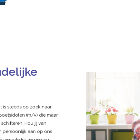
delijke
at is steeds op zoek naar
 poetsidolen (m/v) die maar
chitteren. Hou jij van
n persoonlijk aan op ons
nze website.En wij nemen