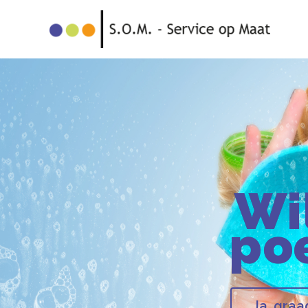
Wi
po
Ja, graa