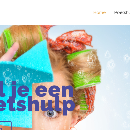
Home
Poetsh
l je een
etshulp
g